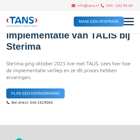
info@tans.nl
040 - 262 90 60
Een praktische en vlotte
MAAK EEN AFSPRAAK
implementatie van TALIS bij
Sterima
Sterima ging oktober 2025 live met TALIS. Lees hier hoe
de implementatie verliep en ze dit proces hebben
ervaringen.
PLAN EEN KENNISMAKING
Bel direct: 040 2629060