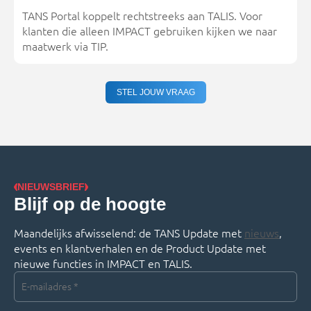
TANS Portal koppelt rechtstreeks aan TALIS. Voor
klanten die alleen IMPACT gebruiken kijken we naar
maatwerk via TIP.
STEL JOUW VRAAG
NIEUWSBRIEF
Blijf op de hoogte
Maandelijks afwisselend: de TANS Update met
nieuws
,
events en klantverhalen en de Product Update met
nieuwe functies in IMPACT en TALIS.
E-
mailadres
*