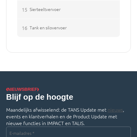
15
Sierteeltvervoer
16
Tank en silovervoer
NIEUWSBRIEF
Blijf op de hoogte
Maandelijks afwisselend: de TANS Update met
nieuws
,
events en klantverhalen en de Product Update met
nieuwe functies in IMPACT en TALIS.
E-
mailadres