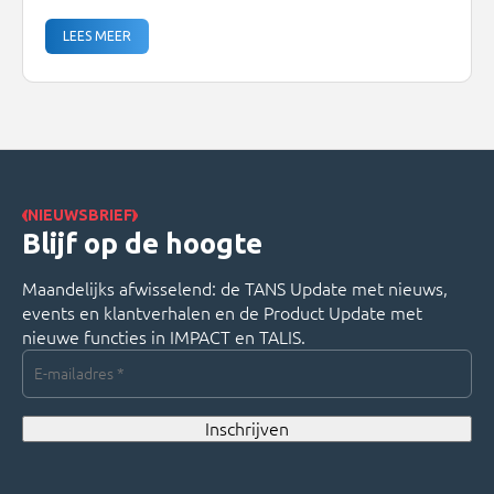
van complexe tariefafspraken om het factureren
snel en betrouwbaar te laten verlopen.We zijn
LEES MEER
verheugd aan te kondigen dat we deze bewezen
functionaliteit nu ook ontwikkelen voor
de inkoopkant! De geplande release staat voor Q2
2026 en zal […]
NIEUWSBRIEF
Blijf op de hoogte
Maandelijks afwisselend: de TANS Update met nieuws,
events en klantverhalen en de Product Update met
nieuwe functies in IMPACT en TALIS.
E-
mailadres
*
Inschrijven