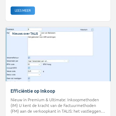
ontwikkelteams kennisgemaakt met een nieuwe
manier van werken: de AI-DLC (AI-Driven
LEES MEER
Development Life Cycle).En belangrijker nog: ze
zijn er inmiddels ook écht mee aan de slag.Van
hype naar concrete resultatenAI is […]
Nieuws over TALIS
Efficiëntie op Inkoop
Nieuw in Premium & Ultimate: Inkoopmethoden
(IM) U kent de kracht van de Factuurmethoden
(FM) aan de verkoopkant in TALIS: het vastleggen