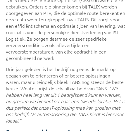
TALIS met de PTV Route Optimiser (APS) software die ze
gebruiken. Orders die binnenkomen bij TALIX worden
doorgegeven aan PTV, die de optimale route berekent en
deze data weer terugkoppelt naar TALIS. Dit zorgt voor
een efficiënt schema en optimale tijden van levering, wat
cruciaal is voor de persoonlijke dienstverlening van I&L
Logistiek. Ze borgen daarmee de zeer specifieke
vervoerscondities, zoals aflevertijden en
vervoerstemperaturen, van elke opdracht in een
gecombineerd netwerk.
Drie jaar geleden is het bedrijf nog eens de markt op
gegaan om te oriënteren of er betere oplossingen
waren, maar uiteindelijk bleek TANS nog steeds de beste
keuze. Wouter prijst de schaalbaarheid van TANS:
"Wij
hebben heel lang vanuit 1 bedrijfspand kunnen werken,
nu groeien we binnenkort naar een tweede locatie. Het is
dus perfect dat onze IT-oplossing mee kan groeien met
ons bedrijf. De automatisering die TANS biedt is hiervoor
ideaal."