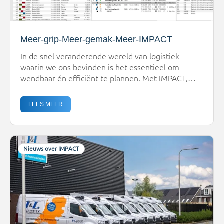
Meer-grip-Meer-gemak-Meer-IMPACT
In de snel veranderende wereld van logistiek
waarin we ons bevinden is het essentieel om
wendbaar én efficiënt te plannen. Met IMPACT,
onze nieuwste generatie planningssoftware, krijg
je als logistiek dienstverlener precies dat in
LEES MEER
handen: grip op je planning, gemak in gebruik, en
directe toegevoegde waarde voor de
operatie.Waarom steeds meer klanten kiezen voor
IMPACTSinds de […]
Nieuws over IMPACT