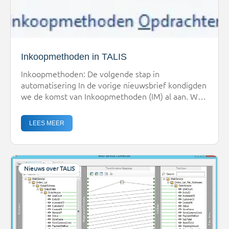
Inkoopmethoden in TALIS
Inkoopmethoden: De volgende stap in
automatisering In de vorige nieuwsbrief kondigden
we de komst van Inkoopmethoden (IM) al aan. We
zitten niet stil: de ontwikkeling verloopt
voorspoedig en we liggen op koers voor de
LEES MEER
oplevering aan het begin van Q2 2026. Testfase &
Optimalisatie Om te zorgen dat de functionaliteit
naadloos aansluit op uw dagelijkse praktijk, starten
we […]
Nieuws over TALIS