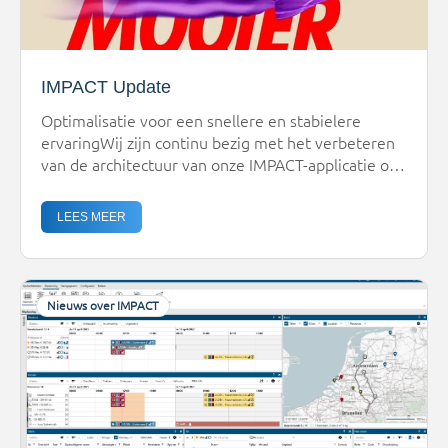
IMPACT Update
Optimalisatie voor een snellere en stabielere
ervaringWij zijn continu bezig met het verbeteren
van de architectuur van onze IMPACT-applicatie om
u de best mogelijke ervaring te bieden. Deze
recente technische aanpassing maakt
LEES MEER
IMPACT: Sneller, Beter, Mooier!We kondigen een
wijziging aan die de stabiliteit en het
onderhoudsgemak van IMPACT aanzienlijk
verbetert.Wat is er veranderd?We hebben de
Nieuws over IMPACT
manier […]