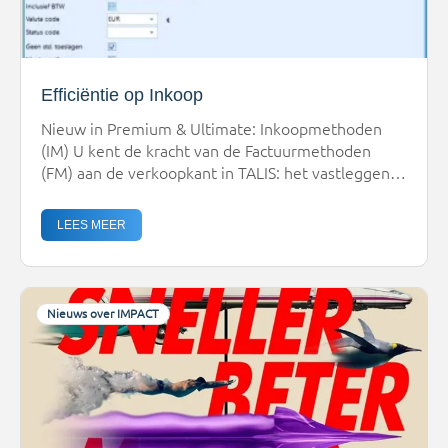
Efficiëntie op Inkoop
Nieuw in Premium & Ultimate: Inkoopmethoden
(IM) U kent de kracht van de Factuurmethoden
(FM) aan de verkoopkant in TALIS: het vastleggen
van complexe tariefafspraken om het factureren
snel en betrouwbaar te laten verlopen.We zijn
LEES MEER
verheugd aan te kondigen dat we deze bewezen
functionaliteit nu ook ontwikkelen voor
de inkoopkant! De geplande release staat voor Q2
2026 en zal […]
Nieuws over IMPACT