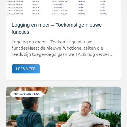
Logging en meer – Toekomstige nieuwe
functies
Logging en meer – Toekomstige nieuwe
functiesNaast de nieuwe functionaliteiten die
reeds zijn toegevoegd gaan we TALIS nog verder
verbeteren. De basis hiervoor blijven de diverse
ideeën die jullie, onze klanten, in de afgelopen
LEES MEER
jaren hebben aangedragen. Een voorbeeld hiervan
is het loggen van veldmutaties, maar er is
meer.Omdat niet alle mutaties bewaard hoeven te
[…]
Nieuws van TANS