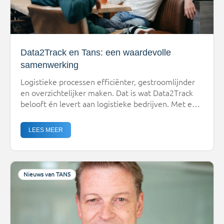
Data2Track en Tans: een waardevolle
samenwerking
Logistieke processen efficiënter, gestroomlijnder
en overzichtelijker maken. Dat is wat Data2Track
belooft én levert aan logistieke bedrijven. Met een
innovatieve boordcomputer bieden zij de ideale
assistent voor iedere chauffeur. En als deze dan
LEES MEER
ook nog automatisch communiceert met het
Transport Management Systeem (TMS), kun je
klanten maximaal bedienen. Niet voor niets werken
Tans en Data2Track […]
Nieuws van TANS