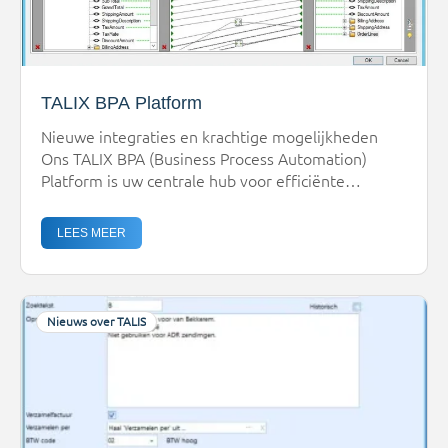
TALIX BPA Platform
Nieuwe integraties en krachtige mogelijkheden
Ons TALIX BPA (Business Process Automation)
Platform is uw centrale hub voor efficiënte
communicatie en automatisering. Wij zijn verheugd
te melden dat het platform continu wordt
LEES MEER
uitgebreid met nieuwe en krachtigere
functionaliteiten om uw bedrijfsprocessen nog
verder te stroomlijnen. Standaardkoppeling met
het CBS is een feit! Een belangrijke recente
Nieuws over TALIS
ontwikkeling is de […]