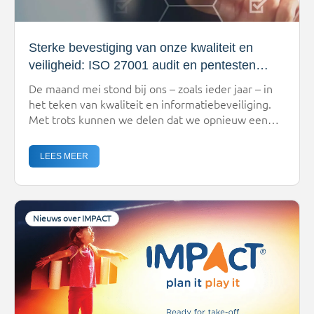
Sterke bevestiging van onze kwaliteit en
veiligheid: ISO 27001 audit en pentesten
succesvol afgerond
De maand mei stond bij ons – zoals ieder jaar – in
het teken van kwaliteit en informatiebeveiliging.
Met trots kunnen we delen dat we opnieuw een
belangrijke mijlpaal hebben bereikt: de externe ISO
27001-audit door DNV is succesvol afgerond, én
LEES MEER
ook de jaarlijkse pentesten laten een duidelijke
verbetering zien. ISO 27001 audit: stevig
fundament […]
Nieuws over IMPACT