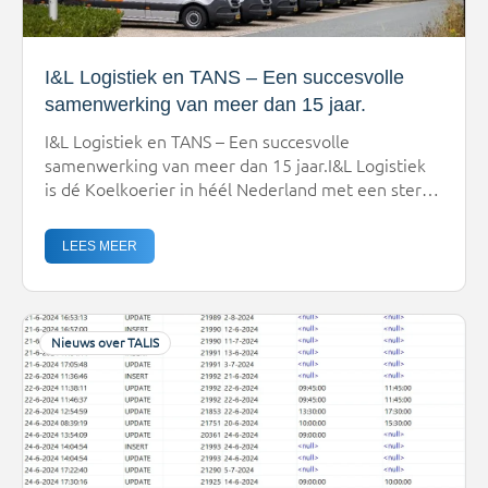
I&L Logistiek en TANS – Een succesvolle
samenwerking van meer dan 15 jaar.
I&L Logistiek en TANS – Een succesvolle
samenwerking van meer dan 15 jaar.I&L Logistiek
is dé Koelkoerier in héél Nederland met een sterke
focus op service en dienstverlening, gevestigd in
Tilburg. Ooit zijn ze begonnen als een
LEES MEER
studentenbedrijf met privéchauffeurdiensten.
Uiteindelijk heeft I&L Logistiek zich in de afgelopen
30 jaar ontwikkeld tot een specialist in fijnmazige
koel- […]
Nieuws over TALIS