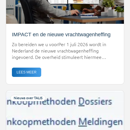
IMPACT en de nieuwe vrachtwagenheffing
Zo bereiden we u voorPer 1 juli 2026 wordt in
Nederland de nieuwe vrachtwagenheffing
ingevoerd. De overheid stimuleert hiermee
schoner transport, door tarieven te koppelen aan
uitstoot, gewicht en gebruik. Voor
LEES MEER
transportbedrijven betekent dit dat de impact op
ritkosten en emissies steeds belangrijker
wordt.TANS helpt u om hier tijdig op in te spelen.
Daarom breiden […]
Nieuws over TALIS