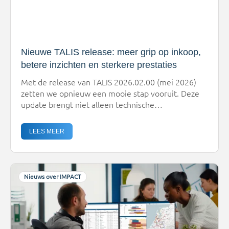
Nieuwe TALIS release: meer grip op inkoop,
betere inzichten en sterkere prestaties
Met de release van TALIS 2026.02.00 (mei 2026)
zetten we opnieuw een mooie stap vooruit. Deze
update brengt niet alleen technische
verbeteringen, maar vooral meer uniformiteit,
inzicht en gebruiksgemak in de dagelijkse praktijk.
LEES MEER
De rode draad? Meer controle over inkoop, betere
aansluiting op processen en een
toekomstbestendige basis voor verdere
ontwikkeling. Inkoop en tarieven eindelijk in […]
Nieuws over IMPACT