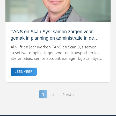
TANS en Scan Sys: samen zorgen voor
gemak in planning en administratie in de
transportsector
Al vijftien jaar werken TANS en Scan Sys samen
in software-oplossingen voor de transportsector.
Stefan Elias, senior accountmanager bij Scan Sys:
“Onze processen maken het werk eenvoudiger,
efficiënter, leuker, sneller en goedkoper.” Hoe
LEES MEER
omschrijf je de samenwerking met TANS? Elias: “De
samenwerking met TANS is heel fijn en flexibel. In
onze projecten hebben we veel te […]
1
2
Next »