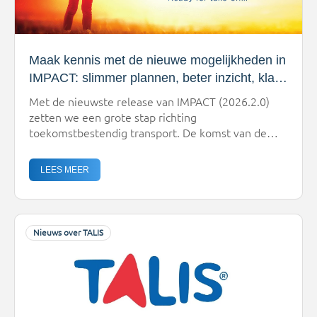
Maak kennis met de nieuwe mogelijkheden in
IMPACT: slimmer plannen, beter inzicht, klaar
voor de toekomst
Met de nieuwste release van IMPACT (2026.2.0)
zetten we een grote stap richting
toekomstbestendig transport. De komst van de
vrachtwagenheffing vraagt om slimme keuzes,
transparantie én flexibiliteit. Precies daarin helpt
LEES MEER
deze update je verder.Wat betekent dit concreet
voor jou? Vooral: meer grip, betere inzichten en
realistischere planningen.Klaar voor de toekomst
van transportDe transportwereld verandert snel.
Nieuws over TALIS
[…]