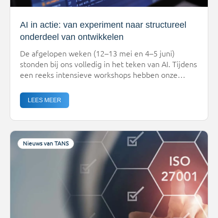
AI in actie: van experiment naar structureel
onderdeel van ontwikkelen
De afgelopen weken (12–13 mei en 4–5 juni)
stonden bij ons volledig in het teken van AI. Tijdens
een reeks intensieve workshops hebben onze
ontwikkelteams kennisgemaakt met een nieuwe
manier van werken: de AI-DLC (AI-Driven
LEES MEER
Development Life Cycle).En belangrijker nog: ze
zijn er inmiddels ook écht mee aan de slag.Van
hype naar concrete resultatenAI is […]
Nieuws van TANS