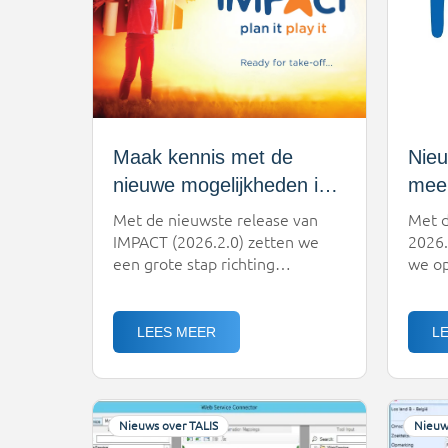
Maak kennis met de
Nieu
nieuwe mogelijkheden in
meer
IMPACT: slimmer
bete
Met de nieuwste release van
Met d
plannen, beter inzicht,
ster
IMPACT (2026.2.0) zetten we
2026.
een grote stap richting
we op
klaar voor de toekomst
toekomstbestendig transport.
vooru
De komst van de
allee
vrachtwagenheffing vraagt om
maar 
LEES MEER
L
slimme keuzes, transparantie én
inzic
flexibiliteit. Precies daarin helpt
dagel
deze update je verder.Wat
draad
betekent dit concreet voor jou?
inkoo
Nieuws over TALIS
Nieuw
Vooral: meer grip, betere
proce