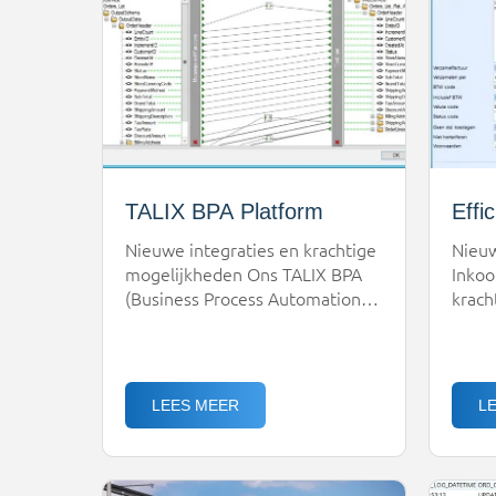
inzichten en realistischere
toeko
planningen.Klaar voor de
verde
toekomst van transportDe
tarie
transportwereld verandert snel.
[…]
TALIX BPA Platform
Effi
Nieuwe integraties en krachtige
Nieuw
mogelijkheden Ons TALIX BPA
Inkoo
(Business Process Automation)
krach
Platform is uw centrale hub voor
(FM) 
efficiënte communicatie en
TALIS
automatisering. Wij zijn
compl
verheugd te melden dat het
het f
LEES MEER
L
platform continu wordt
betro
uitgebreid met nieuwe en
verlo
krachtigere functionaliteiten om
te ko
uw bedrijfsprocessen nog verder
bewez