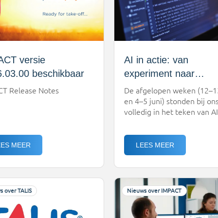
ACT versie
AI in actie: van
.03.00 beschikbaar
experiment naar
structureel onderdeel
CT Release Notes
De afgelopen weken (12–1
ontwikkelen
en 4–5 juni) stonden bij on
volledig in het teken van AI
Tijdens een reeks intensie
workshops hebben onze
ontwikkelteams kennisgem
EES MEER
LEES MEER
met een nieuwe manier va
werken: de AI-DLC (AI-Driv
Development Life Cycle).E
belangrijker nog: ze zijn er
s over TALIS
Nieuws over IMPACT
inmiddels ook écht mee aa
slag.Van hype naar concret