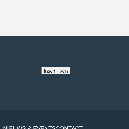
 ook
Hoe omschrijf je de
eert
samenwerking met TANS? Elias:
ement
“De samenwerking met TANS is
ten
heel fijn en flexibel. In onze
oor
projecten hebben we veel te
[…]
Inschrijven
NIEUWS & EVENTS
CONTACT