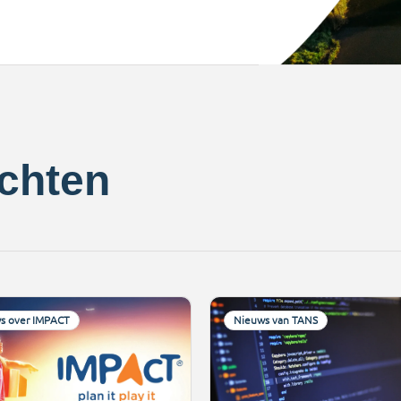
ichten
s over IMPACT
Nieuws van TANS