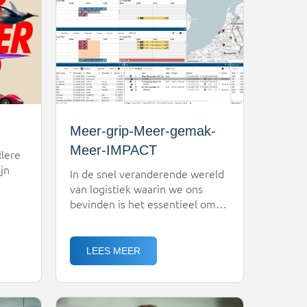
aansluit op uw dagelijkse
r
praktijk, starten we […]
rom
Meer-grip-Meer-gemak-
Meer-IMPACT
llere
ijn
In de snel veranderende wereld
van logistiek waarin we ons
tuur
bevinden is het essentieel om
e om
wendbaar én efficiënt te
ng te
plannen. Met IMPACT, onze
nische
nieuwste generatie
LEES MEER
planningssoftware, krijg je als
logistiek dienstverlener precies
dat in handen: grip op je
eit en