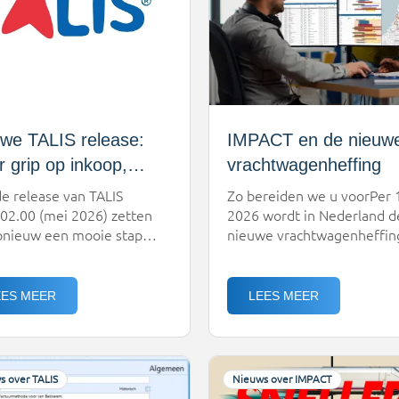
resultatenAI is […]
we TALIS release:
IMPACT en de nieuw
 grip op inkoop,
vrachtwagenheffing
re inzichten en
e release van TALIS
Zo bereiden we u voorPer 1
kere prestaties
02.00 (mei 2026) zetten
2026 wordt in Nederland d
nieuw een mooie stap
nieuwe vrachtwagenheffin
it. Deze update brengt niet
ingevoerd. De overheid
n technische verbeteringen,
stimuleert hiermee schone
vooral meer uniformiteit,
transport, door tarieven te
EES MEER
LEES MEER
ht en gebruiksgemak in de
koppelen aan uitstoot, gew
ijkse praktijk. De rode
en gebruik. Voor
? Meer controle over
transportbedrijven beteken
p, betere aansluiting op
dat de impact op ritkosten
s over TALIS
Nieuws over IMPACT
ssen en een
emissies steeds belangrijk