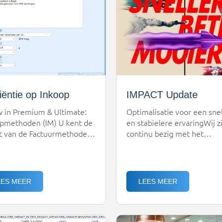
mstbestendige basis voor
wordt.TANS helpt u om hie
re ontwikkeling. Inkoop en
tijdig op in te spelen. Daa
ven eindelijk in […]
breiden […]
ciëntie op Inkoop
IMPACT Update
 in Premium & Ultimate:
Optimalisatie voor een sne
pmethoden (IM) U kent de
en stabielere ervaringWij z
t van de Factuurmethoden
continu bezig met het
aan de verkoopkant in
verbeteren van de architec
: het vastleggen van
van onze IMPACT-applicati
exe tariefafspraken om
u de best mogelijke ervari
actureren snel en
bieden. Deze recente tech
EES MEER
LEES MEER
uwbaar te laten
aanpassing maakt
pen.We zijn verheugd aan
IMPACT: Sneller, Beter,
ndigen dat we deze
Mooier!We kondigen een
en functionaliteit nu ook
wijziging aan die de stabilit