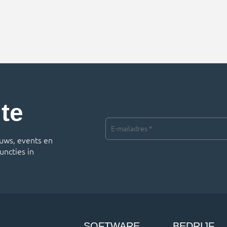
dragen. Een voorbeeld
chauffeur. En als deze dan
an is het loggen van
nog automatisch communic
utaties, maar er is
met het Transport Manag
Omdat niet alle mutaties
Systeem (TMS), kun je klan
rd hoeven te […]
maximaal bedienen. Niet v
niets werken Tans en
Data2Track […]
gte
E-
mailadres
uws, events en
*
uncties in
SOFTWARE
BEDRIJF