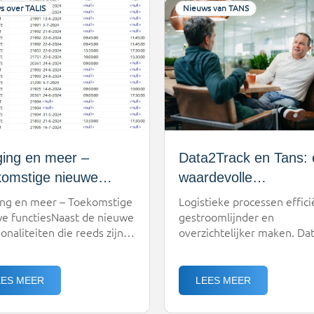
s over TALIS
Nieuws van TANS
kkelen voor de inkoopkant!
het onderhoudsgemak van
plande release staat voor
IMPACT aanzienlijk
26 en zal […]
verbetert.Wat is er verand
We hebben de manier […]
ing en meer –
Data2Track en Tans:
omstige nieuwe
waardevolle
ties
samenwerking
ng en meer – Toekomstige
Logistieke processen effici
e functiesNaast de nieuwe
gestroomlijnder en
ionaliteiten die reeds zijn
overzichtelijker maken. Dat
voegd gaan we TALIS nog
wat Data2Track belooft én
r verbeteren. De basis
levert aan logistieke bedrij
oor blijven de diverse
Met een innovatieve
EES MEER
LEES MEER
 die jullie, onze klanten, in
boordcomputer bieden zij 
gelopen jaren hebben
ideale assistent voor ieder