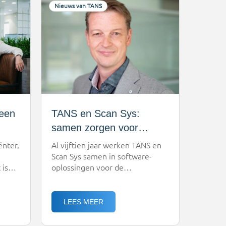
planning, gemak in gebruik, en
Nieuws van TANS
directe toegevoegde waarde
voor de operatie.Waarom steeds
erd?
meer klanten kiezen voor
IMPACTSinds de […]
 een
TANS en Scan Sys:
samen zorgen voor
gemak in planning en
ënter,
Al vijftien jaar werken TANS en
administratie in de
Scan Sys samen in software-
 is
oplossingen voor de
transportsector
transportsector. Stefan Elias,
ven.
senior accountmanager bij Scan
Sys: “Onze processen maken het
LEES MEER
de
werk eenvoudiger, efficiënter,
e
leuker, sneller en goedkoper.”