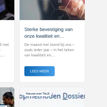
Sterke bevestiging van
onze kwaliteit en
 van
veiligheid: ISO 27001
3 mei
De maand mei stond bij ons –
audit en pentesten
s
zoals ieder jaar – in het teken
.
van kwaliteit en
succesvol afgerond
ve
informatiebeveiliging. Met trots
kunnen we delen dat we
aakt
opnieuw een belangrijke
LEES MEER
n
mijlpaal hebben bereikt: de
en
externe ISO 27001-audit door
n
DNV is succesvol afgerond, én
ook de jaarlijkse pentesten laten
Nieuws over TALIS
n de
een duidelijke verbetering zien.
e
ISO 27001 audit: stevig