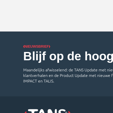
studentenbedrijf met
aange
privéchauffeurdiensten.
hierv
Uiteindelijk heeft I&L Logistiek
veldm
zich in de afgelopen 30 jaar
meer.
ontwikkeld tot een specialist in
bewaa
fijnmazige koel- […]
NIEUWSBRIEF
Blijf op de hoo
Maandelijks afwisselend: de TANS Update met nie
klantverhalen en de Product Update met nieuwe f
IMPACT en TALIS.